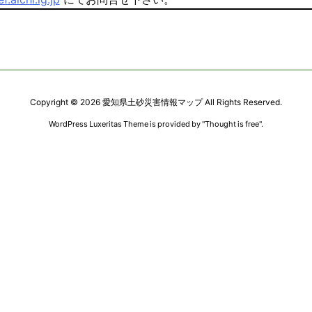
Copyright ©
2026
愛知県土砂災害情報マップ
All Rights Reserved.
WordPress Luxeritas Theme is provided by "
Thought is free
".